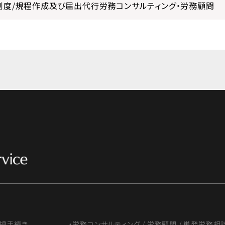
制度/規程作成及び届出代行労務コンサルティング・労務顧問
新規手続き
・労務コンサルティング / 労務顧問 / 単発労務相