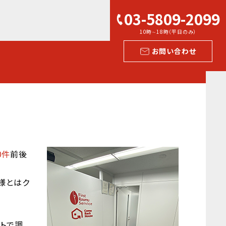
03-5809-2099
10時∼18時（平日のみ）
お問い合わせ
0件
前後
様とはク
ットで調