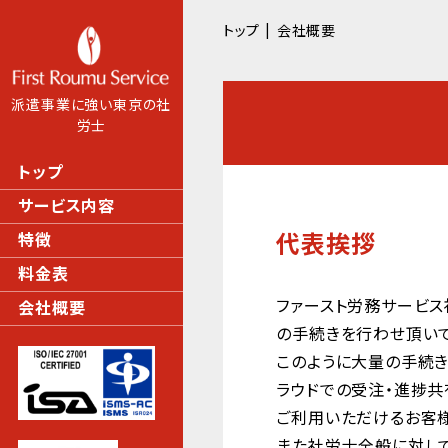
トップ
会社概要
派遣事業に強い東京の社
労士
トップ
サービス内容
代表挨拶
特徴
料金表
ファースト労務サービ
会社概要
の手続きを行わせ頂いて
このように大量の手続き
ラウドでの受注・進捗共
ご利用いただけるお客
また社労士全般に対して