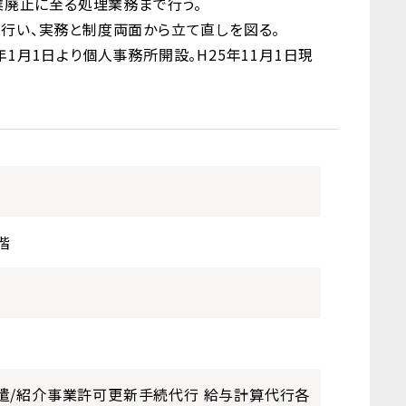
廃止に至る処理業務まで行う。
を行い、実務と制度両面から立て直しを図る。
1月1日より個人事務所開設。H25年11月1日現
階
遣/紹介事業許可更新手続代行 給与計算代行各